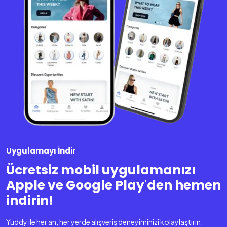
Uygulamayı İndir
Ücretsiz mobil uygulamanızı
Apple ve Google Play'den hemen
indirin!
Yuddy ile her an, her yerde alışveriş deneyiminizi kolaylaştırın.